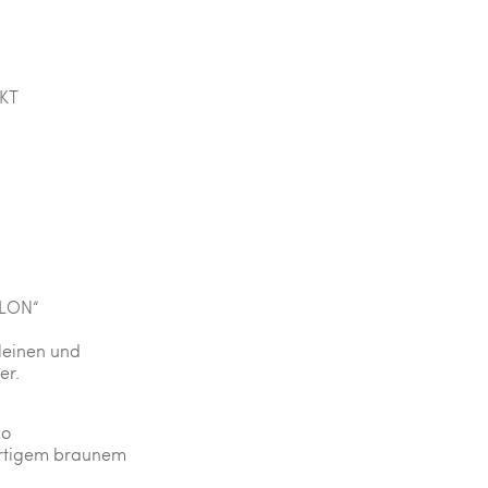
KT
LLON“
kleinen und
er.
co
ertigem braunem